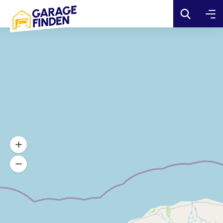
... einen ...
... zum ...
Suche