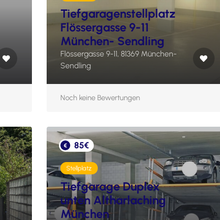
Tiefgaragenstellplatz
Flössergasse 9-11
München- Sendling
Flössergasse 9-11, 81369 München-
Sendling
Noch keine Bewertungen
85€
Stellplatz
Tiefgarage Duplex
unten Altharlaching
München