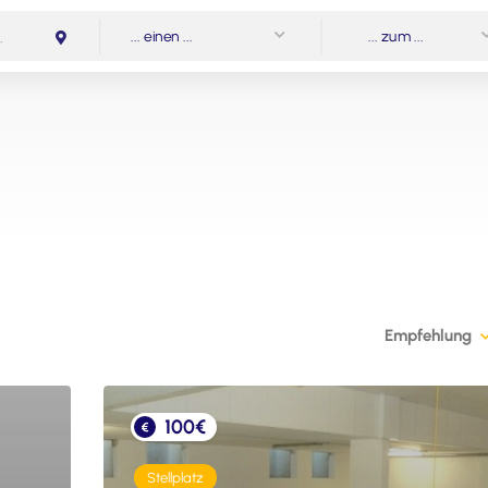
... einen ...
... zum ...
Empfehlung
100€
Stellplatz