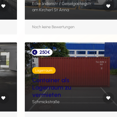
Ecke lindenstr / Geiselgasteigstr
am Kircherl St Anna
Noch keine Bewertungen
250€
Lagerraum
Container als
Lagerraum zu
vermieten
Schmickstraße