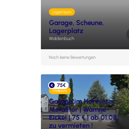
Lagerraum
Garage, Scheune,
Lagerplatz
Waldenbuch
Noch keine Bewertungen
75€
Stellplatz
Garage im Hof hinter
Metalltor | Wamne-
Eickel | 75 € | ab 01.08.
zu vermieten !