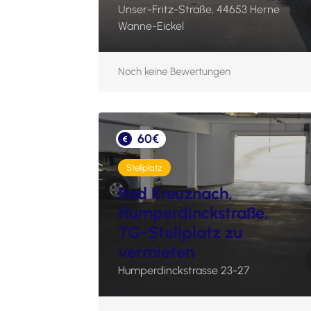
Unser-Fritz-Straße, 44653 Herne
Wanne-Eickel
Noch keine Bewertungen
60€
Stellplatz
Bad Kreuznach,
Humperdinckstraße.
TG-Stellplatz zu
vermieten
Humperdinckstrasse 23-27