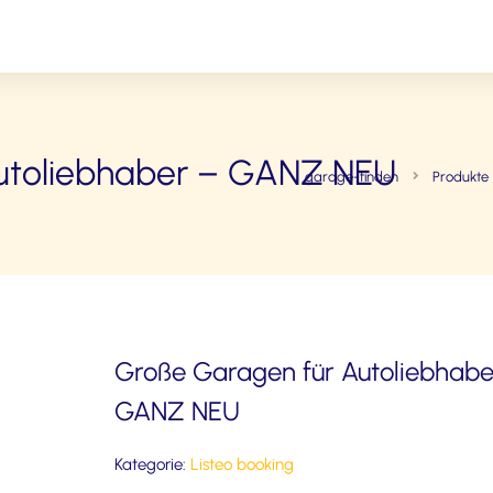
utoliebhaber – GANZ NEU
garage-finden
Produkte
Große Garagen für Autoliebhabe
GANZ NEU
Kategorie:
Listeo booking