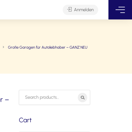
Anmelden
Große Garagen für Autoliebhaber – GANZ NEU
Search
r –
for:
Cart