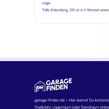
Lage:
Tolle Anbindung, S10 ist in 5 Minuten erre
garage-finden.de – Hier kannst Du kostenl
Stellplatz, Lagerraum oder Bandraum anbie